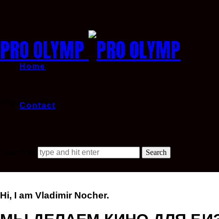
PRO OLYMP
Home
olymp production
Contact
Search for
Hi, I am Vladimir Nocher.