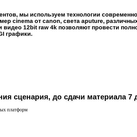
нтов, мы используем технологии современног
мер cinema от canon, света aputure, различн
ки видео 12bit raw 4k позволяют провести по
I графики.
ия сценария, до сдачи материала 7 
зных платформ